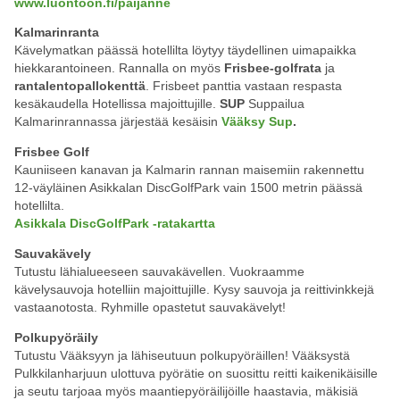
www.luontoon.fi/paijanne
Kalmarinranta
Kävelymatkan päässä hotellilta löytyy täydellinen uimapaikka
hiekkarantoineen. Rannalla on myös
Frisbee-golfrata
ja
rantalentopallokenttä
. Frisbeet panttia vastaan respasta
kesäkaudella Hotellissa majoittujille.
SUP
Suppailua
Kalmarinrannassa järjestää kesäisin
Vääksy Sup
.
Frisbee Golf
Kauniiseen kanavan ja Kalmarin rannan maisemiin rakennettu
12-väyläinen Asikkalan DiscGolfPark vain 1500 metrin päässä
hotellilta.
Asikkala DiscGolfPark -ratakartta
Sauvakävely
Tutustu lähialueeseen sauvakävellen. Vuokraamme
kävelysauvoja hotelliin majoittujille. Kysy sauvoja ja reittivinkkejä
vastaanotosta. Ryhmille opastetut sauvakävelyt!
Polkupyöräily
Tutustu Vääksyyn ja lähiseutuun polkupyöräillen! Vääksystä
Pulkkilanharjuun ulottuva pyörätie on suosittu reitti kaikenikäisille
ja seutu tarjoaa myös maantiepyöräilijöille haastavia, mäkisiä