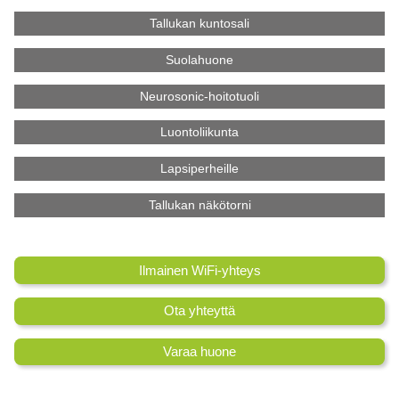
Tallukan kuntosali
Suolahuone
Neurosonic-hoitotuoli
Luontoliikunta
Lapsiperheille
Tallukan näkötorni
Ilmainen WiFi-yhteys
Ota yhteyttä
Varaa huone