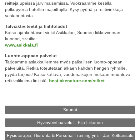
reittejä upeissa järvimaisemissa. Vuokraamme kesällä
polkupyöriä hotelliin majoittujille. Kysy pyöriä ja reittivinkkejä
vastaanotosta.
Talviaktiviteetit ja hiihtoladut
Katso ajankohtaiset vinkit Asikkalan, Suomen liikkuvimman
kunnan, sivuilta:
www.asikkala.fi
Luonto-oppaan palvelut
Tarjoamme asiakkaillemme myös paikallisen luonto-oppaan
palveluita. Retkiä toteutetaan alkaen kahden hengen ryhmille,
pyydä tarjous! Katso kattava, vuodenaikojen mukaan muuntuva
retkivalikoima linkistä:
bestlakenature.com/retket
Saunat
Hyvinvointipalvelut - Eija Liikonen
Fysioterapia, Hieronta & Personal Training ym. - Jari Kotkansalo