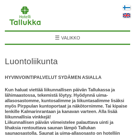
☰
VALIKKO
Luontoliikunta
HYVINVOINTIPALVELUT SYDÄMEN ASIALLA
Kun haluat viettää liikunnallisen päivän Tallukassa ja
lähimaastossa, tekemistä löytyy. Hyödynnä uima-
allasosastomme, kuntosalimme ja liikuntasalimme lisäksi
myös Pirppulan kuntoportaat ja näkötornimme. Tai kipaise
lenkille Kalmarinrantaan ja kanavan varteen. Alla lisää
liikunnallisia vinkkejä!
Liikunnallisen päivän viimeistelee palauttava uinti ja
lihaksia rentouttava saunan lämpö Tallukan
saunaosastolla.
Saunat ja uima-allasosasto on hotelliin