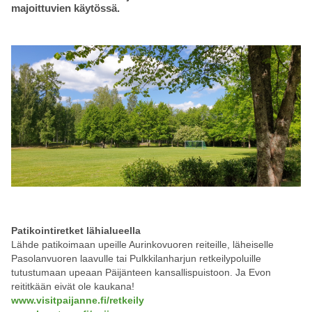
majoittuvien käytössä.
Patikointiretket lähialueella
Lähde patikoimaan upeille Aurinkovuoren reiteille, läheiselle
Pasolanvuoren laavulle tai Pulkkilanharjun retkeilypoluille
tutustumaan upeaan Päijänteen kansallispuistoon. Ja Evon
reititkään eivät ole kaukana!
www.visitpaijanne.fi/retkeily