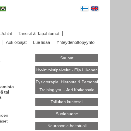
Juhlat
Tanssit & Tapahtumat
Aukioloajat
Lue lisää
Yhteydenottopyyntö
A
Saunat
Hyvinvointipalvelut - Eija Liikonen
Fysioterapia, Hieronta & Personal
oamista
Training ym. - Jari Kotkansalo
ä tai
a
Tallukan kuntosali
Suolahuone
uiden
ääset
Neurosonic-hoitotuoli