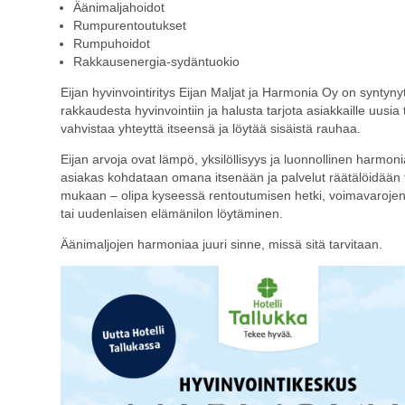
Äänimaljahoidot
Rumpurentoutukset
Rumpuhoidot
Rakkausenergia-sydäntuokio
Eijan hyvinvointiritys Eijan Maljat ja Harmonia Oy on syntyny
rakkaudesta hyvinvointiin ja halusta tarjota asiakkaille uusia
vahvistaa yhteyttä itseensä ja löytää sisäistä rauhaa.
Eijan arvoja ovat lämpö, yksilöllisyys ja luonnollinen harmon
asiakas kohdataan omana itsenään ja palvelut räätälöidään
mukaan – olipa kyseessä rentoutumisen hetki, voimavarojen
tai uudenlaisen elämänilon löytäminen.
Äänimaljojen harmoniaa juuri sinne, missä sitä tarvitaan.