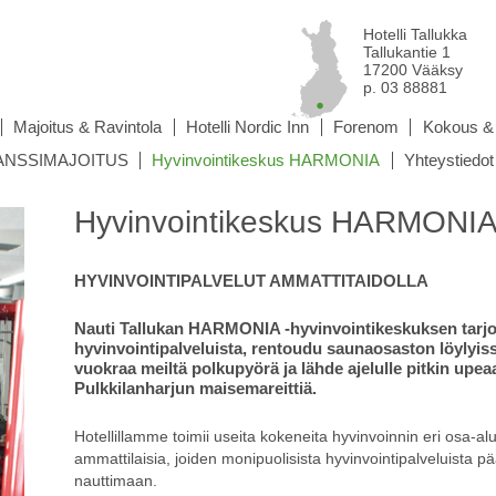
Hotelli Tallukka
Tallukantie 1
17200 Vääksy
p. 03 88881
Majoitus & Ravintola
Hotelli Nordic Inn
Forenom
Kokous & 
 TANSSIMAJOITUS
Hyvinvointikeskus HARMONIA
Yhteystiedot
Hyvinvointikeskus HARMONI
HYVINVOINTIPALVELUT AMMATTITAIDOLLA
Nauti Tallukan HARMONIA -hyvinvointikeskuksen tarj
hyvinvointipalveluista, rentoudu saunaosaston löylyiss
vuokraa meiltä polkupyörä ja lähde ajelulle pitkin upea
Pulkkilanharjun maisemareittiä.
Hotellillamme toimii useita kokeneita hyvinvoinnin eri osa-al
ammattilaisia, joiden monipuolisista hyvinvointipalveluista p
nauttimaan.