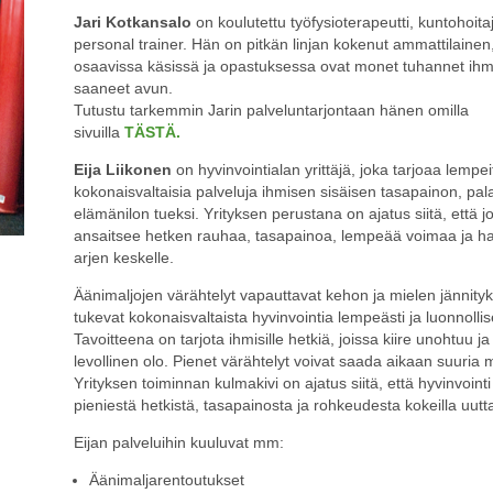
Jari Kotkansalo
on koulutettu työfysioterapeutti, kuntohoitaj
personal trainer. Hän on pitkän linjan kokenut ammattilainen
osaavissa käsissä ja opastuksessa ovat monet tuhannet ihmi
saaneet avun.
Tutustu tarkemmin Jarin palveluntarjontaan hänen omilla
sivuilla
TÄSTÄ.
Eija Liikonen
on hyvinvointialan yrittäjä, joka tarjoaa lempei
kokonaisvaltaisia palveluja ihmisen sisäisen tasapainon, pal
elämänilon tueksi. Yrityksen perustana on ajatus siitä, että 
ansaitsee hetken rauhaa, tasapainoa, lempeää voimaa ja h
arjen keskelle.
Äänimaljojen värähtelyt vapauttavat kehon ja mielen jännityk
tukevat kokonaisvaltaista hyvinvointia lempeästi ja luonnollise
Tavoitteena on tarjota ihmisille hetkiä, joissa kiire unohtuu ja t
levollinen olo. Pienet värähtelyt voivat saada aikaan suuria 
Yrityksen toiminnan kulmakivi on ajatus siitä, että hyvinvointi
pieniestä hetkistä, tasapainosta ja rohkeudesta kokeilla uutt
Eijan palveluihin kuuluvat mm:
Äänimaljarentoutukset