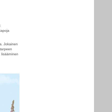
t
 tapoja
ia. Jokainen
 tarpeen
 lisääminen