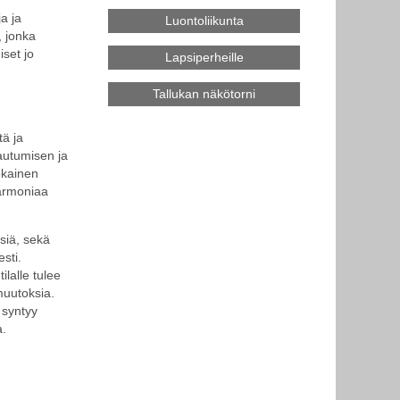
a ja
Luontoliikunta
, jonka
set jo
Lapsiperheille
Tallukan näkötorni
tä ja
autumisen ja
jokainen
armoniaa
siä, sekä
sti.
ilalle tulee
muutoksia.
 syntyy
a.