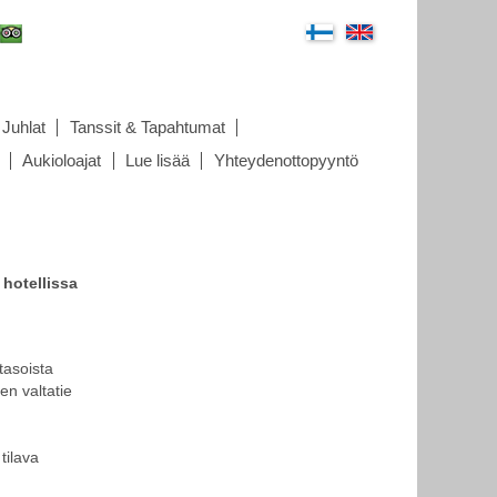
Juhlat
Tanssit & Tapahtumat
Aukioloajat
Lue lisää
Yhteydenottopyyntö
 hotellissa
tasoista
en valtatie
.
tilava