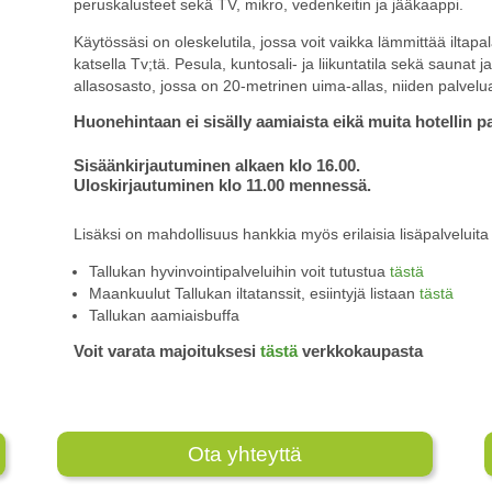
peruskalusteet sekä TV, mikro, vedenkeitin ja jääkaappi.
Käytössäsi on oleskelutila, jossa voit vaikka lämmittää iltapal
katsella Tv;tä. Pesula, kuntosali- ja liikuntatila sekä saunat j
allasosasto, jossa on 20-metrinen uima-allas, niiden palvelu
Huonehintaan ei sisälly aamiaista eikä muita hotellin pa
Sisäänkirjautuminen alkaen klo 16.00.
Uloskirjautuminen klo 11.00 mennessä.
Lisäksi on mahdollisuus hankkia myös erilaisia lisäpalveluit
Tallukan hyvinvointipalveluihin voit tutustua
tästä
Maankuulut Tallukan iltatanssit, esiintyjä listaan
tästä
Tallukan aamiaisbuffa
Voit varata majoituksesi
tästä
verkkokaupasta
Ota yhteyttä