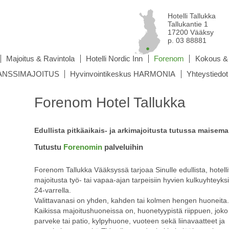
Hotelli Tallukka
Tallukantie 1
17200 Vääksy
p. 03 88881
Majoitus & Ravintola
Hotelli Nordic Inn
Forenom
Kokous & 
 TANSSIMAJOITUS
Hyvinvointikeskus HARMONIA
Yhteystiedot
Forenom Hotel Tallukka
Edullista pitkäaikais- ja arkimajoitusta tutussa maisema
Tutustu
Forenomin
palveluihin
Forenom Tallukka Vääksyssä tarjoaa Sinulle edullista, hotelli
majoitusta työ- tai vapaa-ajan tarpeisiin hyvien kulkuyhteyksi
24-varrella.
Valittavanasi on yhden, kahden tai kolmen hengen huoneita
Kaikissa majoitushuoneissa on, huonetyypistä riippuen, joko 
parveke tai patio, kylpyhuone, vuoteen sekä liinavaatteet ja