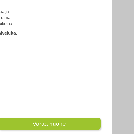
aa ja
a uima-
aikoina.
lveluita.
a
Varaa huone